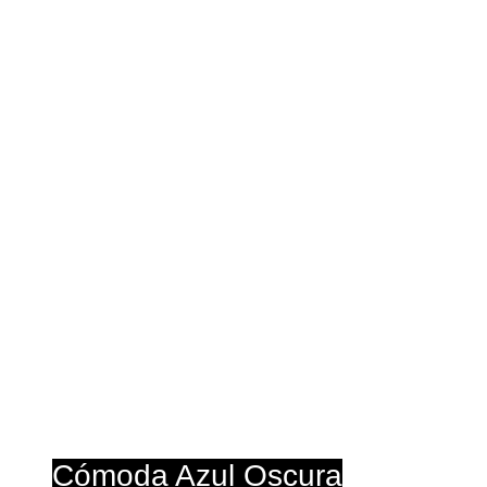
T
Cur
Cómoda Azul Oscura