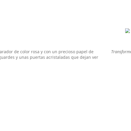
iempre he sentido una conexión especial con las cosas que cuent
illa que ha presenciado generaciones, o un espejo que guarda secr
SEGUIR LEYENDO
ador de color rosa y con un precioso papel de
Transformo
guardes y unas puertas acristaladas que dejan ver