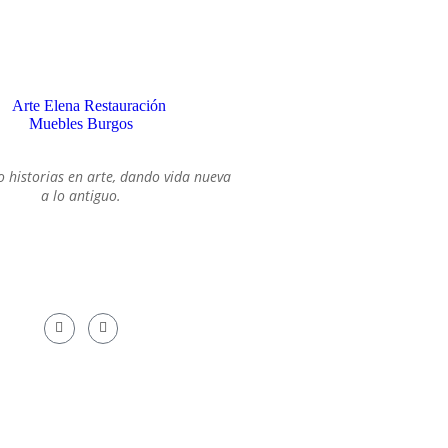
an historias: un mueble con
etos de otra época...
SOBRE MI
 historias en arte, dando vida nueva
a lo antiguo.
¿SÍGUEME!