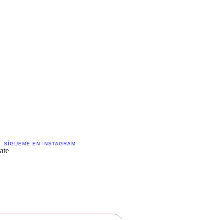
Contáctame!
Creemos juntos
SÍGUEME EN INSTAGRAM
ate