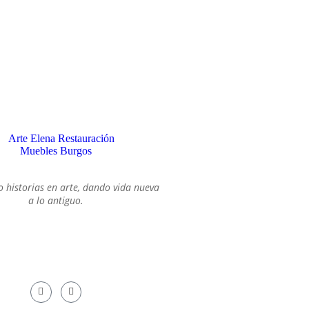
an historias: un mueble con
etos de otra época...
SOBRE MI
 historias en arte, dando vida nueva
a lo antiguo.
¿SÍGUEME!