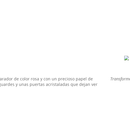
MI HISTORIA
iempre he sentido una conexión especial con las cosas que cuent
illa que ha presenciado generaciones, o un espejo que guarda secr
SEGUIR LEYENDO
ador de color rosa y con un precioso papel de
Transformo
guardes y unas puertas acristaladas que dejan ver