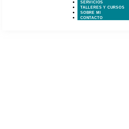
SERVICIOS
TALLERES Y CURSOS
SOBRE MI
CONTACTO
Alguna vez has mirado un mue