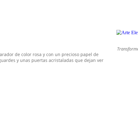
iempre he sentido una conexión especial con las cosas que cuent
illa que ha presenciado generaciones, o un espejo que guarda secr
SEGUIR LEYENDO
Transformo
ador de color rosa y con un precioso papel de
guardes y unas puertas acristaladas que dejan ver
¡