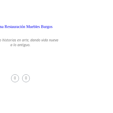
an historias: un mueble con
etos de otra época...
SOBRE MI
 historias en arte, dando vida nueva
a lo antiguo.
¿SÍGUEME!
Contáctame!