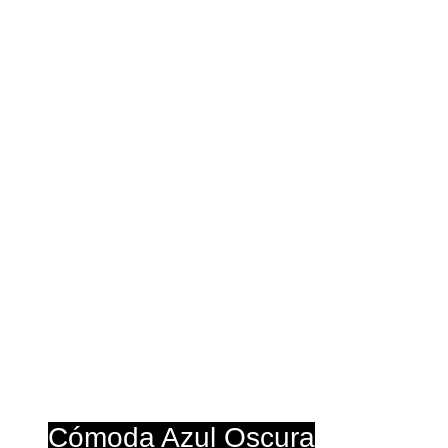
T
Cur
Cómoda Azul Oscura