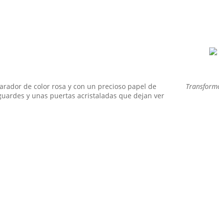
iempre he sentido una conexión especial con las cosas que cuent
illa que ha presenciado generaciones, o un espejo que guarda secr
SEGUIR LEYENDO
ador de color rosa y con un precioso papel de
Transformo
guardes y unas puertas acristaladas que dejan ver