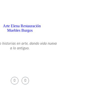
an historias: un mueble con
etos de otra época...
SOBRE MI
 historias en arte, dando vida nueva
a lo antiguo.
¿SÍGUEME!