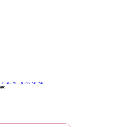
Contáctame!
Creemos juntos
SÍGUEME EN INSTAGRAM
ate