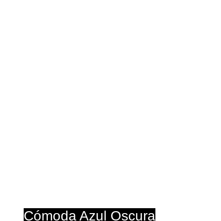
T
Cur
Cómoda Azul Oscura