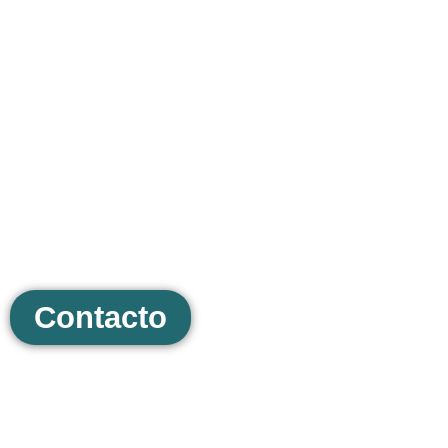
¿No sabes por dónde
empezar?
¡No te preocupes! Solicita un presupuesto
sin compromiso y juntos encontraremos la
mejor opción para tu proyecto.
Contacto