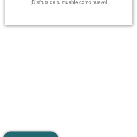
¡Disfruta de tu mueble como nuevo!
¿No sabes por dónde
empezar?
¡No te preocupes! Solicita un presupuesto
sin compromiso y juntos encontraremos la
mejor opción para tu proyecto.