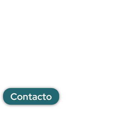
¿No sabes por dónde
empezar?
¡No te preocupes! Solicita un presupuesto
sin compromiso y juntos encontraremos la
mejor opción para tu proyecto.
Contacto