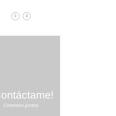
¿SÍGUEME!
an historias: un mueble con
etos de otra época...
Contáctame!
Creemos juntos