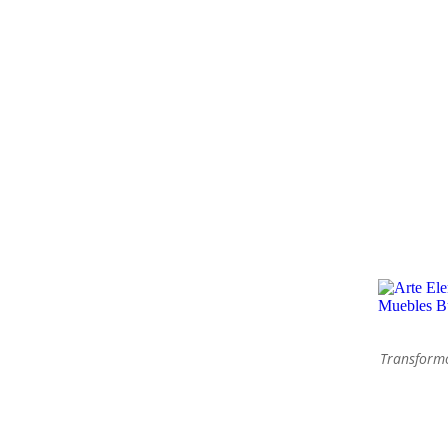
so Anual de Restauración y Técnicas Decorativas y Talleres temát
SEGUIR LEYENDO
ador de color rosa y con un precioso papel de
guardes y unas puertas acristaladas que dejan ver
Transformo