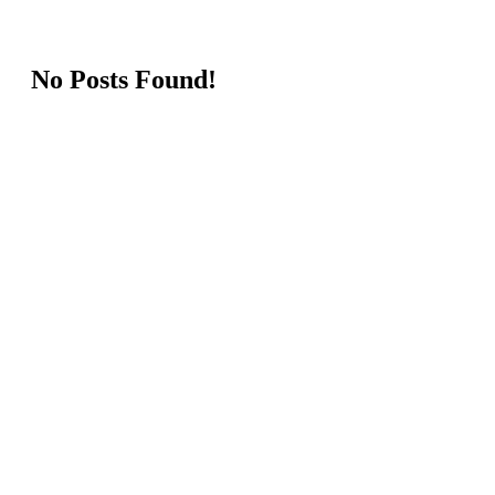
No Posts Found!
Desde que tengo memoria, s
marcas de uso, una s