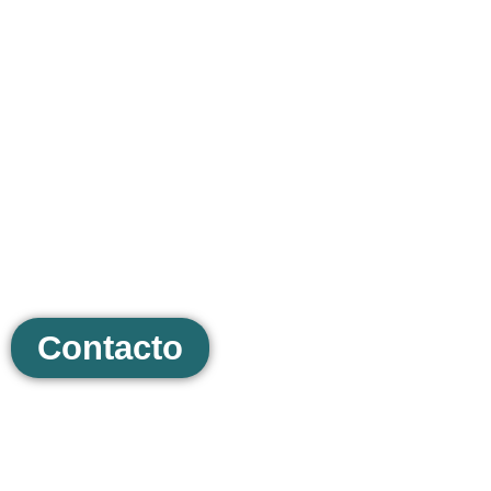
¿No sabes por dónde
empezar?
¡No te preocupes! Solicita un presupuesto
sin compromiso y juntos encontraremos la
mejor opción para tu proyecto.
Contacto