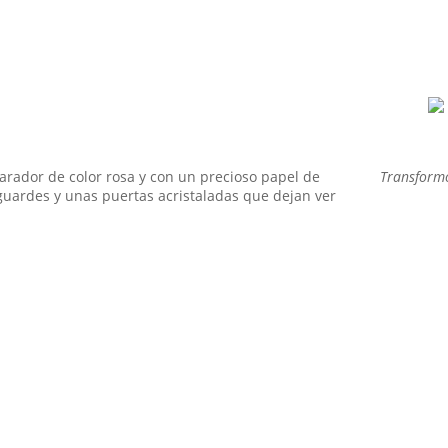
iempre he sentido una conexión especial con las cosas que cuent
illa que ha presenciado generaciones, o un espejo que guarda secr
SEGUIR LEYENDO
ador de color rosa y con un precioso papel de
Transformo
guardes y unas puertas acristaladas que dejan ver