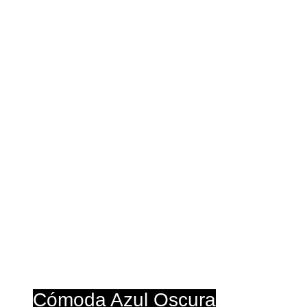
T
Cur
Cómoda Azul Oscura