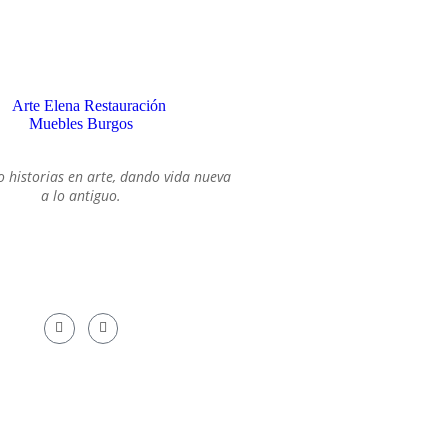
an historias: un mueble con
etos de otra época...
SOBRE MI
 historias en arte, dando vida nueva
a lo antiguo.
¿SÍGUEME!