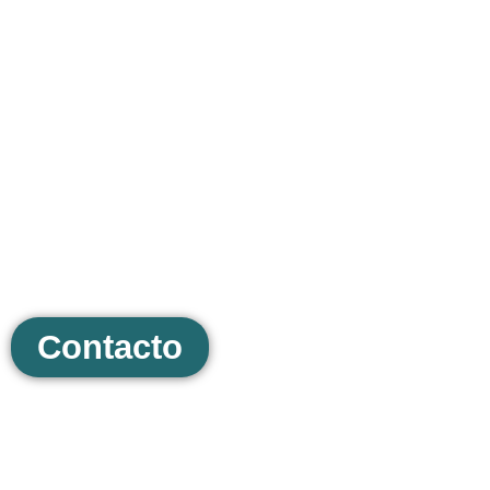
¿No sabes por dónde
empezar?
¡No te preocupes! Solicita un presupuesto
sin compromiso y juntos encontraremos la
mejor opción para tu proyecto.
Contacto