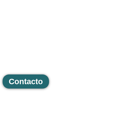
¿No sabes por dónde
empezar?
¡No te preocupes! Solicita un presupuesto
sin compromiso y juntos encontraremos la
mejor opción para tu proyecto.
Contacto